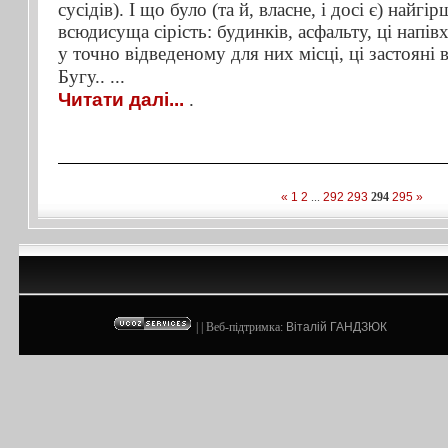
сусідів). І що було (та й, власне, і досі є) найг
всюдисуща сірість: будинків, асфальту, ці напів
у точно відведеному для них місці, ці застояні 
Бугу..
...
Читати далі...
.
«
1
2
...
292
293
294
295
»
| | Веб-підтримка:
Віталій ГАНДЗЮК