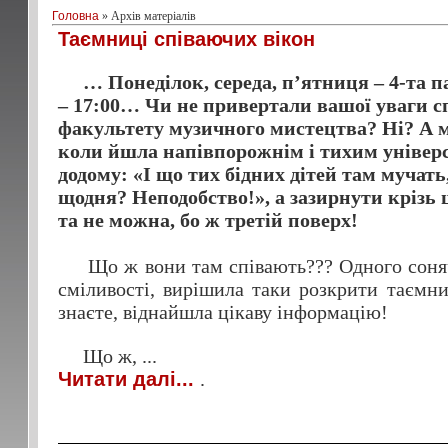
Головна
»
Архів матеріалів
Таємниці співаючих вікон
… Понеділок, середа, п’ятниця – 4-та па
– 17:00… Чи не привертали вашої уваги с
факультету музичного мистецтва? Ні? А м
коли йшла напівпорожнім і тихим універ
додому: «І що тих бідних дітей там мучать
щодня? Неподобство!», а зазирнути крізь 
та не можна, бо ж третій поверх!
Що ж вони там співають??? Одного соняч
сміливості, вирішила таки розкрити таємни
знаєте, віднайшла цікаву інформацію!
Що ж,
...
Читати далі...
.