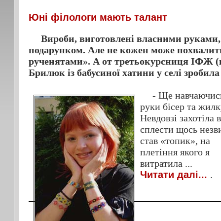
Юні філологи мають талант
Вироби, виготовлені власними руками
подарунком. Але не кожен може похвалит
рученятами». А от третьокурсниця ІФЖ (
Брилюк із бабусиної хатини у селі зробила
- Ще навчаючись 
руки бісер та жилку
Невдовзі захотіла 
сплести щось незв
став «топик»,
на
плетіння якого я
витратила
...
Читати далі...
.