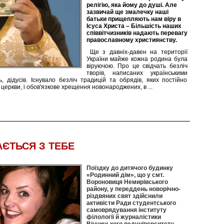
релігію, яка йому до душі. Але
зазвичай ще змалечку наші
батьки прищепляють нам віру в
Ісуса Христа – Більшість наших
співвітчизників надають перевагу
православному християнству.
Ще з давніх-давен на території
України майже кожна родина була
віруючою. Про це свідчать безліч
творів, написаних українськими
, дідусів. Існувало безліч традицій та обрядів, яких постійно
и церкви, і обов'язкове хрещення новонароджених, в
...
АЄТЬСЯ З ТЕБЕ
Поїздку до дитячого будинку
«Родинний дім», що у смт.
Вороновиця Немирівського
району, у переддень новорічно-
різдвяних свят здійснили
активісти Ради студентського
самоврядування інституту
філології й журналістики