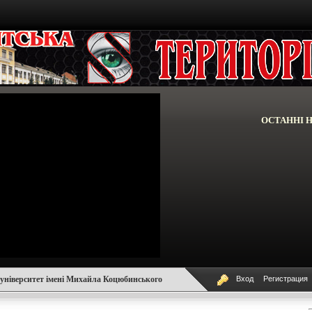
ОСТАННІ 
університет імені Михайла Коцюбинського
Вход
Регистрация