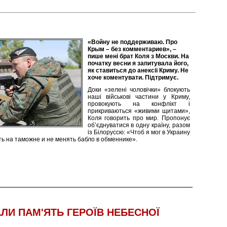
«Войну не поддерживаю. Про
Крым – без комментариев», –
пише мені брат Коля з Москви. На
початку весни я запитувала його,
як ставиться до анексії Криму. Не
хоче коментувати. Підтримує.
Доки «зелені чоловічки» блокують
наші військові частини у Криму,
провокують на конфлікт і
прикриваються «живими щитами»,
Коля говорить про мир. Пропонує
об’єднуватися в одну країну, разом
із Білоруссю: «Чтоб я мог в Украину
ть на таможне и не менять бабло в обменнике».
ЛИ ПАМ'ЯТЬ ГЕРОЇВ НЕБЕСНОЇ