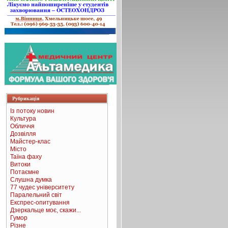
Рубрикація
Із потоку новин
Культура
Обличчя
Дозвілля
Майстер-клас
Місто
Таїна фаху
Витоки
Потаємне
Слушна думка
77 чудес університету
Паралельний світ
Експрес-опитування
Дзеркальце моє, скажи...
Гумор
Різне