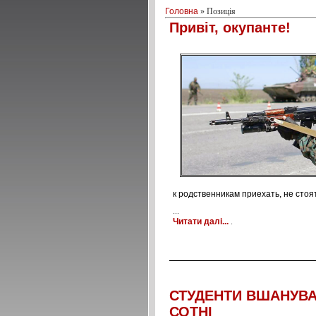
Головна
»
Позиція
Привіт, окупанте!
к родственникам приехать, не стоя
...
Читати далі...
.
СТУДЕНТИ ВШАНУВА
СОТНІ