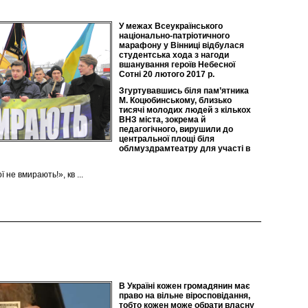
У межах Всеукраїнського
національно-патріотичного
марафону у Вінниці відбулася
студентська хода з нагоди
вшанування героїв Небесної
Сотні 20 лютого 2017 р.
Згуртувавшись біля пам’ятника
М. Коцюбинському, близько
тисячі молодих людей з кількох
ВНЗ міста, зокрема й
педагогічного, вирушили до
центральної площі біля
облмуздрамтеатру для участі в
ї не вмирають!», кв
...
В Україні кожен громадянин має
право на вільне віросповідання,
тобто кожен може обрати власну