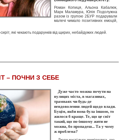
Вінницького педуніверситету.
Роман Копиця, Альона Кабалюк,
Марк Маламура, Юлія Подолужна
разом із групою 2БУР подарували
малечі чимало позитивних емоцій,
-сиріт, які чекають подарунків від щирих, небайдужих людей.
Т – ПОЧНИ З СЕБЕ
Дуже часто можна почути на
вулицях міста, в магазинах,
трамваях чи будь-де
невдоволення людей щодо влади.
Буцім, якби вона була іншою, то
жилося б краще. Те, що це світ
такий, що по-іншому жити не
можна, бо пропадеш... Та у чому
ж проблема?
Люди настільки зневірились, що