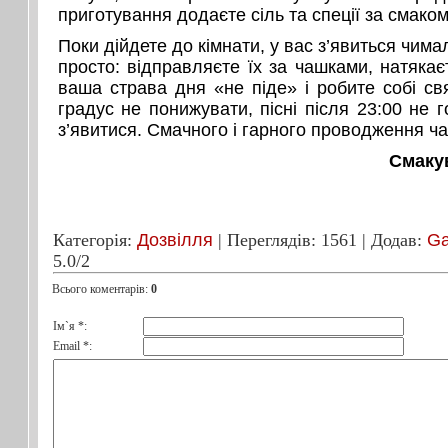
приготування додаєте сіль та спеції за смако
Поки дійдете до кімнати, у вас з’явиться чима
просто: відправляєте їх за чашками, натякає
ваша страва дня «не піде» і робите собі свят
градус не понижувати, пісні після 23:00 не 
з’явитися. Смачного і гарного проводження ча
Смаку
Категорія
:
Дозвілля
|
Переглядів
: 1561 |
Додав
:
Ga
5.0
/
2
Всього коментарів
:
0
Ім`я *:
Email *: