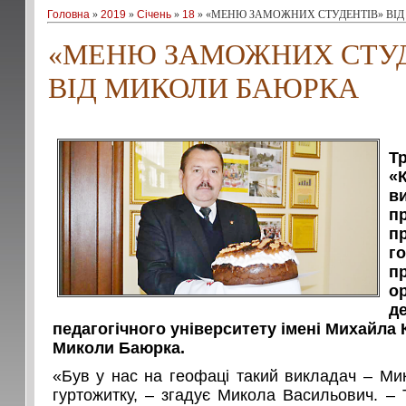
Головна
»
2019
»
Січень
»
18
» «МЕНЮ ЗАМОЖНИХ СТУДЕНТІВ» ВІ
«МЕНЮ ЗАМОЖНИХ СТУД
ВІД МИКОЛИ БАЮРКА
Т
«К
в
п
п
г
п
ор
д
педагогічного університету імені Михайла
Миколи Баюрка.
«Був у нас на геофаці такий викладач – Ми
гуртожитку, – згадує Микола Васильович. –