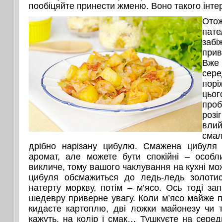
пообіцяйте принести жменю. Воно такого інте
Ото
пате
забі
прив
Вже
сер
порі
ць
про
роз
влий
смал
дрібно нарізану цибулю. Смажена цибуля
аромат, але можете бути спокійні – особл
викличе, тому вашого чаклування на кухні мож
цибуля обсмажиться до ледь-ледь золотист
натерту моркву, потім – м’ясо. Ось тоді за
шедевру приверне увагу. Коли м’ясо майже 
кидаєте картоплю, дві ложки майонезу чи т
кажуть, на колір і смак… Тушкуєте на середн