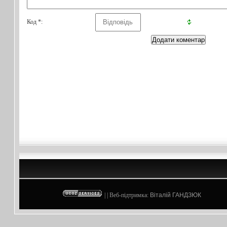
Код *:
| | Веб-підтримка:
Віталій ГАНДЗЮК