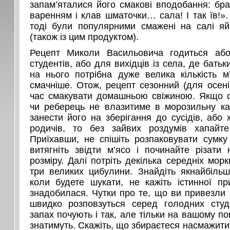
запам’яталися його смакові вподобання: бра
варенням і клав шматочки… сала! І так їв!»
тоді були популярними смажені на салі я
(також із цим продуктом).
Рецепт Миколи Васильовича годиться аб
студентів, або для вихідців із села, де бать
на нього потрібна дуже велика кількість м
смачніше. Отож, рецепт сезонний (для осені
час смакувати домашньою свіжиною. Якщо 
чи реберець не влазитиме в морозильну к
занести його на зберігання до сусідів, або 
родичів, то без зайвих роздумів хапайте
Приїхавши, не спішіть розпаковувати сумку
витягніть звідти м’ясо і починайте різати
розміру. Далі потріть декілька середніх мор
три великих цибулини. Знайдіть якнайбільш
коли будете шукати, не кажіть істинної п
знадобилася. Чутки про те, що ви привезли й
швидко розповзуться серед голодних студ
запах почують і так, але тільки на вашому пов
знатимуть. Скажіть, що збираєтеся насмажити